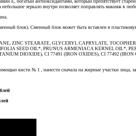
амин E, богатый антиоксидантами, который препятствует старен
 а небольшое зеркало внутри позволяет поправлять макияж в люб
ана.
менный блок). Сменный блок может быть вставлен в пластикову
LANE, ZINC STEARATE, GLYCERYL CAPRYLATE, TOCOPHER
LIA SEED OIL*, PRUNUS ARMENIACA KERNEL OIL*, PER
NIUM DIOXIDE), CI 77491 (IRON OXIDES), CI 77492 (IRON O
омощью кисти № 1 , нанести сначала на жирные участки лица, з
ублей
блей