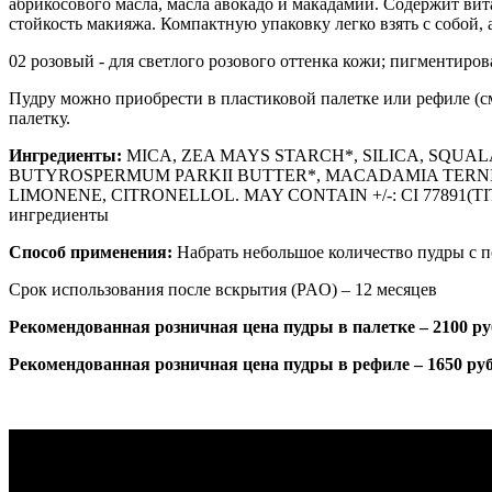
абрикосового масла, масла авокадо и макадамии. Содержит вит
стойкость макияжа. Компактную упаковку легко взять с собой,
02 розовый - для светлого розового оттенка кожи; пигментиров
Пудру можно приобрести в пластиковой палетке или рефиле (с
палетку.
Ингредиенты:
MICA, ZEA MAYS STARCH*, SILICA, SQUA
BUTYROSPERMUM PARKII BUTTER*, MACADAMIA TERNIFO
LIMONENE, CITRONELLOL. MAY CONTAIN +/-: CI 77891(TITA
ингредиенты
Способ применения:
Набрать небольшое количество пудры с п
Срок использования после вскрытия (PAO) – 12 месяцев
Рекомендованная розничная цена пудры в палетке – 2100 р
Рекомендованная розничная цена пудры в рефиле – 1650 ру