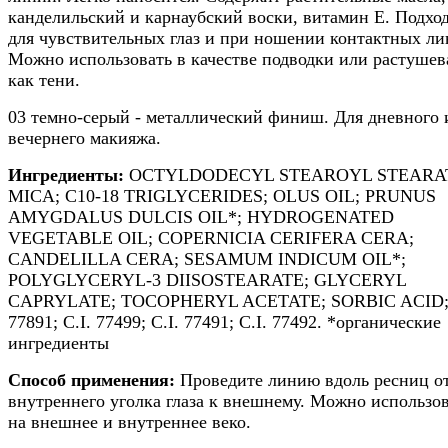
канделильский и карнаубский воски, витамин E. Подхо
для чувствительных глаз и при ношении контактных ли
Можно использовать в качестве подводки или растушев
как тени.
03 темно-серый - металлический финиш. Для дневного 
вечернего макияжа.
Ингредиенты:
OCTYLDODECYL STEAROYL STEARA
MICA; C10-18 TRIGLYCERIDES; OLUS OIL; PRUNUS
AMYGDALUS DULCIS OIL*; HYDROGENATED
VEGETABLE OIL; COPERNICIA CERIFERA CERA;
CANDELILLA CERA; SESAMUM INDICUM OIL*;
POLYGLYCERYL-3 DIISOSTEARATE; GLYCERYL
CAPRYLATE; TOCOPHERYL ACETATE; SORBIC ACID; 
77891; C.I. 77499; C.I. 77491; C.I. 77492. *органические
ингредиенты
Способ применения:
Проведите линию вдоль ресниц о
внутреннего уголка глаза к внешнему. Можно использо
на внешнее и внутреннее веко.