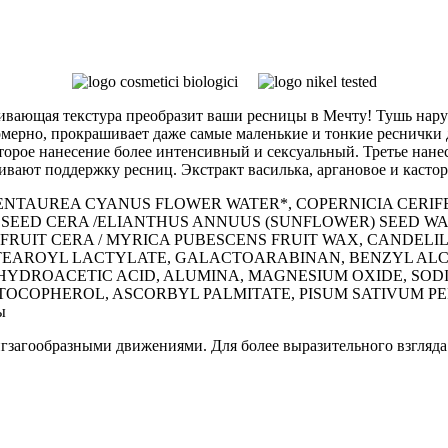
кивающая текстура преобразит ваши ресницы в Мечту! Тушь нар
мерно, прокрашивает даже самые маленькие и тонкие реснички д
торое нанесение более интенсивный и сексуальный. Третье нанес
ивают поддержку ресниц. Экстракт василька, аргановое и касто
CENTAUREA CYANUS FLOWER WATER*, COPERNICIA CERIF
 SEED CERA /ELIANTHUS ANNUUS (SUNFLOWER) SEED WA
RUIT CERA / MYRICA PUBESCENS FRUIT WAX, CANDELIL
TEAROYL LACTYLATE, GALACTOARABINAN, BENZYL ALCO
YDROACETIC ACID, ALUMINA, MAGNESIUM OXIDE, SODIU
OCOPHEROL, ASCORBYL PALMITATE, PISUM SATIVUM PEPTI
ы
гзагообразными движениями. Для более выразительного взгляда