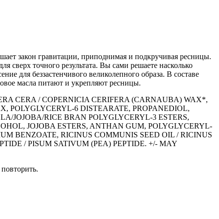
ушает закон гравитации, приподнимая и подкручивая ресницы.
ля сверх точного результата. Вы сами решаете насколько
ение для беззастенчивого великолепного образа. В составе
ровое масла питают и укрепляют ресницы.
ERA CERA / COPERNICIA CERIFERA (CARNAUBA) WAX*,
X, POLYGLYCERYL-6 DISTEARATE, PROPANEDIOL,
LA/JOJOBA/RICE BRAN POLYGLYCERYL-3 ESTERS,
HOL, JOJOBA ESTERS, ANTHAN GUM, POLYGLYCERYL-
M BENZOATE, RICINUS COMMUNIS SEED OIL / RICINUS
DE / PISUM SATIVUM (PEA) PEPTIDE. +/- MAY
 повторить.