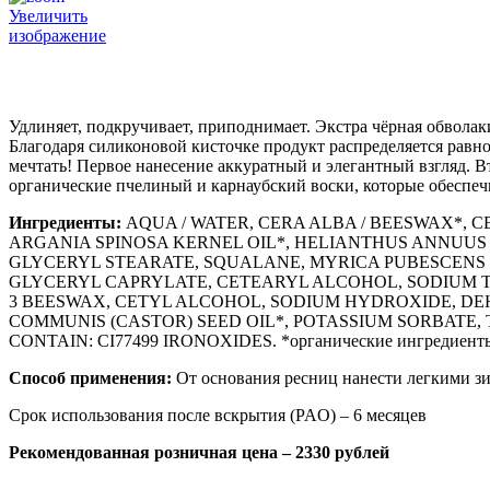
Увеличить
изображение
Удлиняет, подкручивает, приподнимает. Экстра чёрная обвола
Благодаря силиконовой кисточке продукт распределяется равно
мечтать! Первое нанесение аккуратный и элегантный взгляд. В
органические пчелиный и карнаубский воски, которые обеспеч
Ингредиенты:
AQUA / WATER, CERA ALBA / BEESWAX*, 
ARGANIA SPINOSA KERNEL OIL*, HELIANTHUS ANNUUS
GLYCERYL STEARATE, SQUALANE, MYRICA PUBESCENS F
GLYCERYL CAPRYLATE, CETEARYL ALCOHOL, SODIUM 
3 BEESWAX, CETYL ALCOHOL, SODIUM HYDROXIDE, DEH
COMMUNIS (CASTOR) SEED OIL*, POTASSIUM SORBATE, T
CONTAIN: CI77499 IRONOXIDES. *органические ингредиент
Способ применения:
От основания ресниц нанести легкими зи
Срок использования после вскрытия (PAO) – 6 месяцев
Рекомендованная розничная цена – 2330 рублей